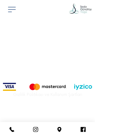
Gizlilik Politikası ve Kullanum Şartları
İletişim
+90 541 772 3250
Bilkent Plaza A3 No:50 Çankaya/Ankara