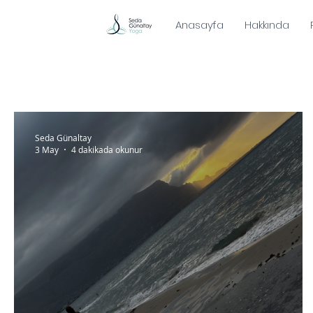
Anasayfa
Hakkında
Seda Günaltay
3 May
4 dakikada okunur