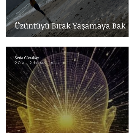
Üzüntüyü Bırak Yaşamaya Bak
Seda Günaltay
2 Oca
2 dakikada okunur