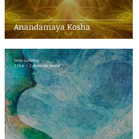
l
Anandamaya Kosha
Seda Günaltay
2 Oca
2 dakikada okunur