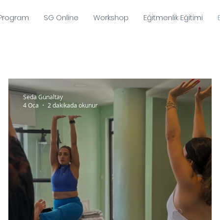
Program
SG Online
Workshop
Eğitmenlik Eğitimi
Seda Günaltay
4 Oca
2 dakikada okunur