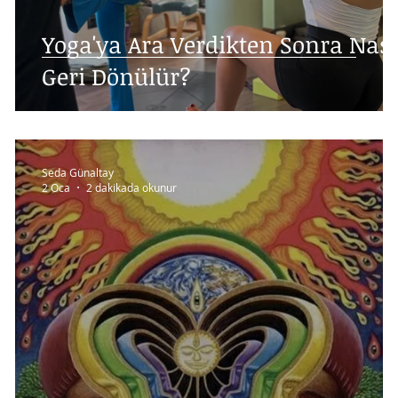
Yoga'ya Ara Verdikten Sonra Nası
Geri Dönülür?
Seda Günaltay
2 Oca
2 dakikada okunur