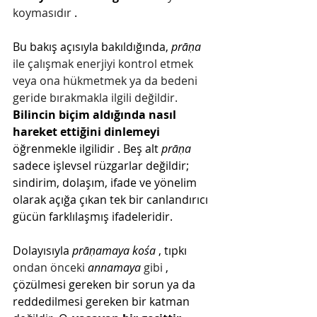
koymasıdır 
.
Bu bakış açısıyla bakıldığında,
prāṇa
ile çalışmak enerjiyi kontrol etmek 
veya ona hükmetmek ya da bedeni 
geride bırakmakla ilgili değildir. 
Bilincin biçim aldığında nasıl 
hareket ettiğini dinlemeyi
öğrenmekle ilgilidir
. Beş alt
prāṇa
sadece işlevsel rüzgarlar değildir; 
sindirim, dolaşım, ifade ve yönelim 
olarak açığa çıkan tek bir canlandırıcı 
gücün farklılaşmış ifadeleridir.
Dolayısıyla
prāṇamaya kośa
, tıpkı
ondan önceki 
annamaya
 gibi 
, 
çözülmesi gereken bir sorun ya da 
reddedilmesi gereken bir katman 