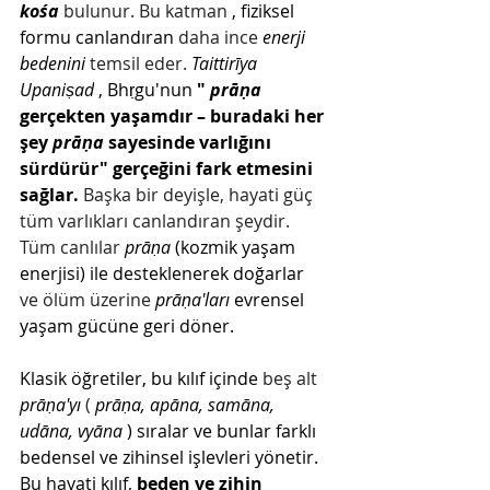
kośa
 bulunur. Bu katman 
, fiziksel 
formu canlandıran
 daha ince 
enerji 
bedenini
 temsil eder. 
Taittirīya 
Upaniṣad
, Bhṛgu'nun
" 
prāṇa
gerçekten yaşamdır – buradaki her 
şey 
prāṇa
 sayesinde varlığını 
sürdürür" gerçeğini fark etmesini 
sağlar.
 Başka bir deyişle, hayati güç 
tüm varlıkları canlandıran şeydir. 
Tüm canlılar 
prāṇa
(kozmik yaşam 
enerjisi)
ile desteklenerek doğarlar
ve ölüm üzerine 
prāṇa'ları
evrensel 
yaşam gücüne geri döner.
Klasik öğretiler,
bu kılıf içinde
 beş alt 
prāṇa'yı
 ( 
prāṇa, apāna, samāna, 
udāna, vyāna
) sıralar ve bunlar farklı 
bedensel ve zihinsel işlevleri yönetir. 
Bu hayati kılıf,
beden ve zihin 