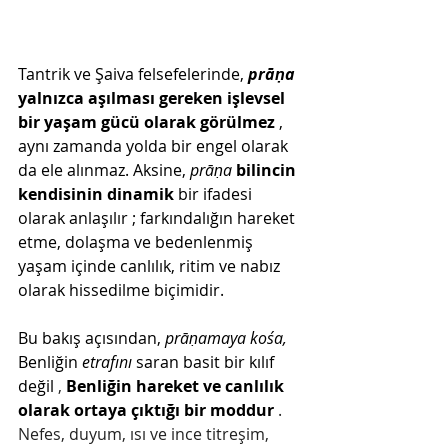
Tantrik ve Şaiva felsefelerinde,
prāṇa
yalnızca aşılması gereken işlevsel 
bir yaşam gücü olarak görülmez
, 
aynı zamanda yolda bir engel olarak 
da ele alınmaz. Aksine,
prāṇa
bilincin 
kendisinin dinamik
bir ifadesi 
olarak anlaşılır
; farkındalığın hareket 
etme, dolaşma ve bedenlenmiş 
yaşam içinde canlılık, ritim ve nabız 
olarak hissedilme biçimidir.
Bu bakış açısından,
prāṇamaya kośa,
Benliğin
etrafını
saran basit bir kılıf 
değil
 , 
Benliğin hareket ve canlılık 
olarak ortaya çıktığı bir moddur
 . 
Nefes, duyum, ısı ve ince titreşim, 