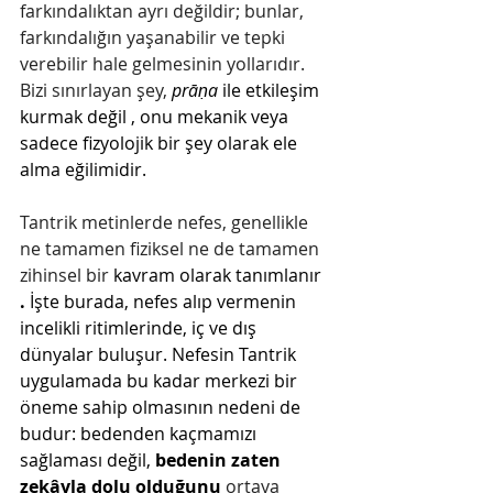
farkındalıktan ayrı değildir; bunlar, 
farkındalığın yaşanabilir ve tepki 
verebilir hale gelmesinin yollarıdır. 
Bizi sınırlayan şey, 
prāṇa
ile etkileşim 
kurmak değil
, onu mekanik veya 
sadece fizyolojik bir şey olarak ele 
alma eğilimidir.
Tantrik metinlerde nefes, genellikle 
ne tamamen fiziksel ne de tamamen 
zihinsel bir 
kavram
olarak tanımlanır
.
 İşte burada, nefes alıp vermenin 
incelikli ritimlerinde, iç ve dış 
dünyalar buluşur. Nefesin Tantrik 
uygulamada bu kadar merkezi bir 
öneme sahip olmasının nedeni de 
budur: bedenden kaçmamızı 
sağlaması değil,
bedenin zaten 
zekâyla dolu olduğunu
 ortaya 