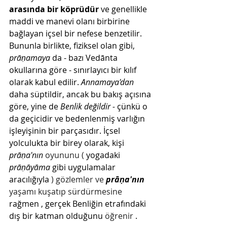
arasında bir köprüdür
ve genellikle 
maddi ve manevi olanı birbirine 
bağlayan içsel bir nefese benzetilir. 
Bununla birlikte, fiziksel olan gibi,
prāṇamaya
da - bazı Vedānta 
okullarına göre - sınırlayıcı bir kılıf 
olarak kabul edilir. 
Annamaya'dan
daha süptildir, ancak bu bakış açısına 
göre, yine de
Benlik değildir -
çünkü o 
da geçicidir ve bedenlenmiş varlığın 
işleyişinin bir parçasıdır. İçsel 
yolculukta bir birey olarak, kişi
prāṇa'nın
 oyununu ( 
yogadaki
prāṇāyāma
gibi uygulamalar 
aracılığıyla
 ) gözlemler ve 
prāṇa'nın
yaşamı kuşatıp sürdürmesine 
rağmen
, gerçek Benliğin etrafındaki 
dış bir katman olduğunu
 öğrenir 
.