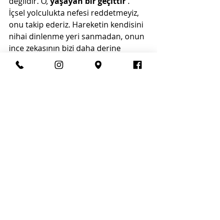
değildir. O,
yaşayan bir geçittir
. 
İçsel yolculukta nefesi reddetmeyiz, 
onu takip ederiz. Hareketin kendisini 
nihai dinlenme yeri sanmadan, onun 
ince zekasının bizi daha derine 
yönlendirmesine izin veririz.
İşte bu yüzden nefes egzersizleri 
yoga ve meditasyonda bu kadar 
merkezi bir yere sahiptir
: Bize 
bedende kalırken daha duyarlı, daha 
uyumlu ve parçalanmadan içe doğru 
hareket etme konusunda daha 
yetenekli olmayı öğretirler.