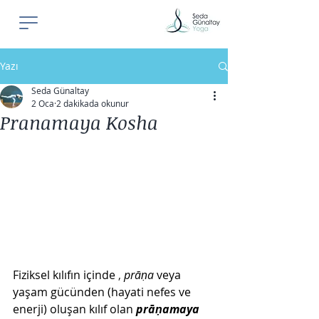
Yazı
Seda Günaltay
2 Oca
2 dakikada okunur
Pranamaya Kosha
Fiziksel kılıfın içinde
 , 
prāṇa
veya 
yaşam gücünden (hayati nefes ve 
enerji)
oluşan kılıf olan
prāṇamaya 